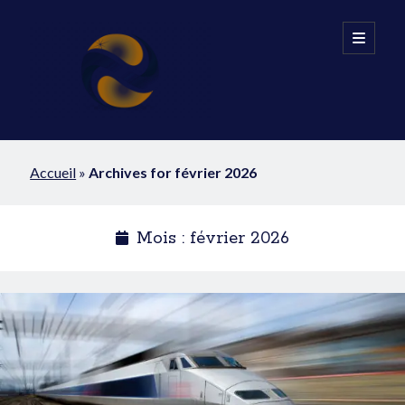
IDÉATIONS
open
primary
menu
Sidebar
Recherche
Accueil
»
Archives for février 2026
Trouver
Mois :
février 2026
Inscrivez-vous à notre liste de distribution
Prénom
Nom de famille