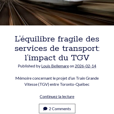
Courriel:
L’équilibre fragile des
services de transport:
POLITIQUE DE CONFIDENTIALITÉ
l’impact du TGV
Articles récents
Published by
Louis Bellemare
on
2026-02-14
Mémoire concernant le projet d’un Train Grande
Vitesse (TGV) entre Toronto-Québec
L’équilibre
Continuez la lecture
fragile
des
2 Comments
ACEUM : le plus grand risque, c’est notre dépendance au