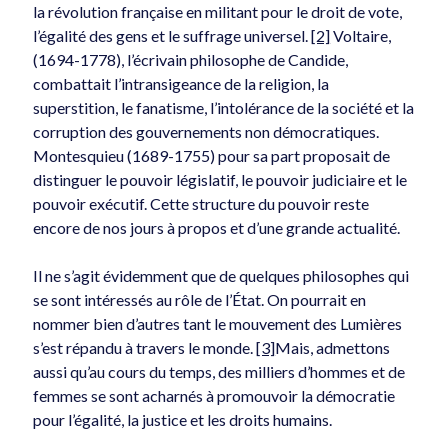
la révolution française en militant pour le droit de vote,
l’égalité des gens et le suffrage universel.
[2]
Voltaire,
(1694-1778), l’écrivain philosophe de Candide,
combattait l’intransigeance de la religion, la
superstition, le fanatisme, l’intolérance de la société et la
La guerre en Iran et l’effet papillon
corruption des gouvernements non démocratiques.
2026-03-18
Montesquieu (1689-1755) pour sa part proposait de
distinguer le pouvoir législatif, le pouvoir judiciaire et le
pouvoir exécutif. Cette structure du pouvoir reste
encore de nos jours à propos et d’une grande actualité.
Il ne s’agit évidemment que de quelques philosophes qui
se sont intéressés au rôle de l’État. On pourrait en
Y a-t-il un avenir à Québec sans troisième lien ?
nommer bien d’autres tant le mouvement des Lumières
2026-03-05
s’est répandu à travers le monde.
[3]
Mais, admettons
aussi qu’au cours du temps, des milliers d’hommes et de
femmes se sont acharnés à promouvoir la démocratie
Commentaires
pour l’égalité, la justice et les droits humains.