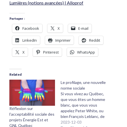
Lumières (notions avancées) | Alloprof
Partager :
Facebook
X
E-mail
LinkedIn
Imprimer
Reddit
X
Pinterest
WhatsApp
Related
Le profilage, une nouvelle
norme sociale
Si vous vivez au Québec,
que vous êtes un homme
blanc, que vous vous
Réflexion sur
appelez Peter White, ou
l’acceptabilité sociale des
bien François Leblanc, de
projets Énergie Est et
descendance écossaise,
2023-12-03
GNL Québec