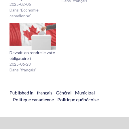
irlandaise ou normande,
Dans "français"
2025-02-06
et que vous êtes âgé de
Dans "Économie
plus de 60 ans,
canadienne"
hétérosexuel, marié et
père de famille avec des
enfants et peut-être des
petits-enfants,…
Devrait-on rendre le vote
obligatoire ?
2025-06-28
Dans "français"
Published in
français
Général
Municipal
Politique canadienne
Politique québécoise