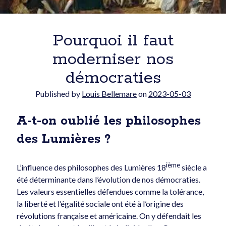
Courriel:
Pourquoi il faut
moderniser nos
démocraties
Published by
Louis Bellemare
on
2023-05-03
POLITIQUE DE CONFIDENTIALITÉ
A-t-on oublié les philosophes
Articles récents
des Lumières ?
ième
L’influence des philosophes des Lumières 18
siècle a
été déterminante dans l’évolution de nos démocraties.
Les valeurs essentielles défendues comme la tolérance,
la liberté et l’égalité sociale ont été à l’origine des
révolutions française et américaine. On y défendait les
ACEUM : le plus grand risque, c’est notre dépendance au