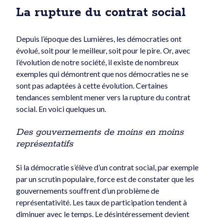
Patrice Caron
sur
La tarification algorithmique, vous
La rupture du contrat social
connaissez ?
Ghislain Daigle
sur
Y a-t-il un avenir à Québec sans troisième
Depuis l’époque des Lumières, les démocraties ont
lien ?
évolué, soit pour le meilleur, soit pour le pire. Or, avec
Jean-Claude Cloutier
sur
La tarification algorithmique, vous
l’évolution de notre société, il existe de nombreux
connaissez ?
exemples qui démontrent que nos démocraties ne se
Patrice Caron
sur
Y a-t-il un avenir à Québec sans troisième
lien ?
sont pas adaptées à cette évolution. Certaines
tendances semblent mener vers la rupture du contrat
Jean Hémond
sur
Y a-t-il un avenir à Québec sans troisième
lien ?
social. En voici quelques un.
Des gouvernements de moins en moins
représentatifs
Catégories
Économie canadienne
Si la démocratie s’élève d’un contrat social, par exemple
Économie mondiale
par un scrutin populaire, force est de constater que les
gouvernements souffrent d’un problème de
Économie québécoise
représentativité. Les taux de participation tendent à
English
diminuer avec le temps. Le désintéressement devient
français