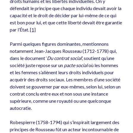
marché américain
droits humains et les libertés individuelles. On y
2026-07-16
défendait le principe que chaque individu devait avoir la
capacité et le droit de décider par lui-même de ce qui
est bon pour lui, et que cette liberté devait être garantie
par l’État.
[1]
Parmi quelques figures dominantes, mentionnons
notamment Jean-Jacques Rousseau (1712-1778) qui,
Le péage routier : pas nécessairement une bonne idée
dans le document ‘
Du contrat social
’, soutient qu’une
2026-05-01
société juste repose sur un
pacte social
où les hommes
et les femmes s’aliènent leurs droits individuels pour
acquérir des droits sociaux. Les membres d’une société
doivent se gouverner par eux-mêmes, selon lui, selon un
contrat conclu entre eux et non sous une instance
supérieure, comme une royauté ou une quelconque
autocratie.
La tarification algorithmique, vous connaissez ?
2026-04-19
Robespierre (1758-1794) qui s’inspirait largement des
principes de Rousseau fût un acteur incontournable de