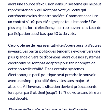
alors une source d’exclusion dans un système qui ne peut
Général
représenter ceux qui n’ont pas voté, ou ceux qui
Municipal
carrément exclus de notre société. Comment conclure
Non classé
un contrat s’il n’a pas été signé par tout le monde ? De
PLC-région de Québec
plus en plus lors d’élections, nous retrouvons des taux de
Politique canadienne
participation aussi bas que 50 % du vote.
Politique québécoise
Technologies
Ce problème de représentativité s’opère aussi à d’autres
niveaux. Les partis politiques tendent à évoluer vers une
plus grande diversité d’opinions, alors que nos systèmes
électoraux ne sont pas adaptés pour tenir compte de
cette nouvelle réalité. Dans certains systèmes
électoraux, un parti politique peut prendre le pouvoir
avec une simple pluralité des votes sans majorité
absolue. À l’inverse, la situation devient préoccupante
lorsqu’un parti obtient jusqu’à 15 % du vote sans élire un
seul député.
Des médias de plus en plus influents