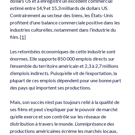
dollars US et a enregistré un excédent commercial
estimé entre 14,9 et 15,3 milliards de dollars US.
Contrairement au secteur des biens, les États-Unis
profitent d’une balance commerciale positive dans les
industries culturelles, notamment dans l’industrie du
film.
[1]
Le péage routier : pas nécessairement une bonne idée
2026-05-01
Les retombées économiques de cette industrie sont
énormes. Elle supporte 850 000 emplois directs sur
l’ensemble du territoire américain et 2,3 à 2,7 millions
d’emplois indirects. Puisqu’elle vit de l’exportation, la
plupart de ces emplois dépendent pour une bonne part
des pays qui importent ses productions.
La tarification algorithmique, vous connaissez ?
Mais, son succès n’est pas toujours relié à la qualité de
2026-04-19
ses films et peut s’expliquer par le pouvoir de marché
qu’elle exerce et son contrôle sur les réseaux de
distribution à travers le monde. L’omniprésence des
productions américaines écrème les marchés locaux,