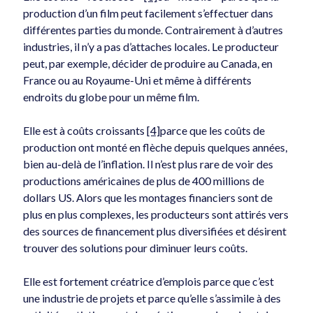
Ghislain Daigle
sur
Y a-t-il un avenir à Québec sans troisième
production d’un film peut facilement s’effectuer dans
lien ?
différentes parties du monde. Contrairement à d’autres
Jean-Claude Cloutier
sur
La tarification algorithmique, vous
industries, il n’y a pas d’attaches locales. Le producteur
connaissez ?
peut, par exemple, décider de produire au Canada, en
Patrice Caron
sur
Y a-t-il un avenir à Québec sans troisième
France ou au Royaume-Uni et même à différents
lien ?
endroits du globe pour un même film.
Jean Hémond
sur
Y a-t-il un avenir à Québec sans troisième
lien ?
Elle est à coûts croissants
[4]
parce que les coûts de
production ont monté en flèche depuis quelques années,
bien au-delà de l’inflation. Il n’est plus rare de voir des
productions américaines de plus de 400 millions de
Catégories
dollars US. Alors que les montages financiers sont de
Économie canadienne
plus en plus complexes, les producteurs sont attirés vers
Économie mondiale
des sources de financement plus diversifiées et désirent
Économie québécoise
trouver des solutions pour diminuer leurs coûts.
English
français
Elle est fortement créatrice d’emplois parce que c’est
Général
une industrie de projets et parce qu’elle s’assimile à des