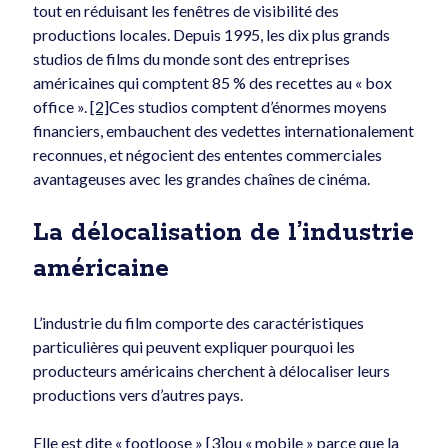
tout en réduisant les fenêtres de visibilité des
productions locales. Depuis 1995, les dix plus grands
studios de films du monde sont des entreprises
La guerre en Iran et l’effet papillon
américaines qui comptent 85 % des recettes au « box
2026-03-18
office ».
[2]
Ces studios comptent d’énormes moyens
financiers, embauchent des vedettes internationalement
reconnues, et négocient des ententes commerciales
avantageuses avec les grandes chaînes de cinéma.
La délocalisation de l’industrie
américaine
Y a-t-il un avenir à Québec sans troisième lien ?
2026-03-05
L’industrie du film comporte des caractéristiques
particulières qui peuvent expliquer pourquoi les
Commentaires
producteurs américains cherchent à délocaliser leurs
productions vers d’autres pays.
Patrice Caron
sur
La tarification algorithmique, vous
connaissez ?
Elle est dite « footloose »
[3]
ou « mobile » parce que la