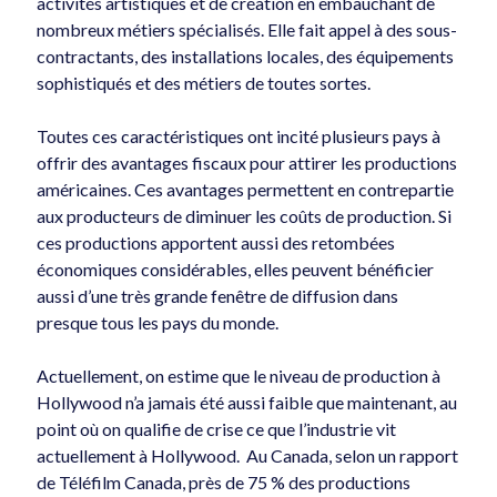
activités artistiques et de création en embauchant de
Municipal
nombreux métiers spécialisés. Elle fait appel à des sous-
Non classé
contractants, des installations locales, des équipements
PLC-région de Québec
sophistiqués et des métiers de toutes sortes.
Politique canadienne
Politique québécoise
Toutes ces caractéristiques ont incité plusieurs pays à
Technologies
offrir des avantages fiscaux pour attirer les productions
américaines. Ces avantages permettent en contrepartie
aux producteurs de diminuer les coûts de production. Si
ces productions apportent aussi des retombées
économiques considérables, elles peuvent bénéficier
aussi d’une très grande fenêtre de diffusion dans
presque tous les pays du monde.
Actuellement, on estime que le niveau de production à
Hollywood n’a jamais été aussi faible que maintenant, au
point où on qualifie de crise ce que l’industrie vit
actuellement à Hollywood. Au Canada, selon un rapport
de Téléfilm Canada, près de 75 % des productions