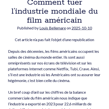
Comment tuer
l’industrie mondiale du
film américain
Published by
Louis Bellemare
on
2025-10-10
POLITIQUE DE CONFIDENTIALITÉ
Cet article n’a pas fait l’objet d’une republication
Articles récents
Depuis des décennies, les films américains occupent les
salles de cinéma du monde entier. Ils sont aussi
omniprésents sur nos écrans de télévision et sur les
plateformes Internet comme Netflix, Tubi, Crave. Ainsi,
s’il est une industrie où les Américains ont su assurer leur
hégémonie, c’est bien celle du cinéma.
ACEUM : le plus grand risque, c’est notre dépendance au
Un bref coup d’œil sur les chiffres de la balance
marché américain
commerciale du film américain nous indique que
2026-07-16
l’industrie a exporté en 2023 pour 22,6 milliards de