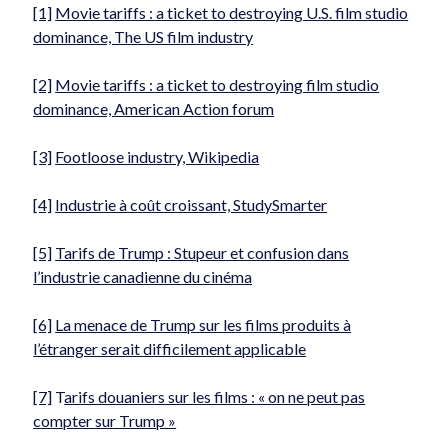
[1]
Movie tariffs : a ticket to destroying U.S. film studio
dominance, The US film industry
[2]
Movie tariffs : a ticket to destroying film studio
dominance, American Action forum
[3]
Footloose industry, Wikipedia
[4]
Industrie à coût croissant, StudySmarter
[5]
Tarifs de Trump : Stupeur et confusion dans
l’industrie canadienne du cinéma
[6]
La menace de Trump sur les films produits à
l’étranger serait difficilement applicable
[7]
T
arifs douaniers sur les films : « on ne peut pas
compter sur Trump »